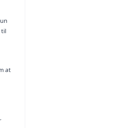
kun
til
m at
r