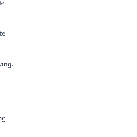
le
te
gang.
og