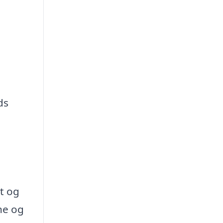
ds
st og
ne og