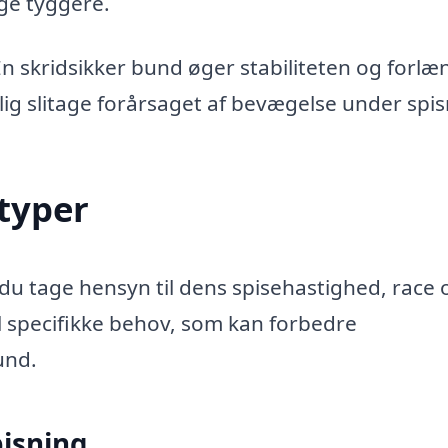
ge tyggere.
 En skridsikker bund øger stabiliteten og forlæ
ig slitage forårsaget af bevægelse under spis
typer
 du tage hensyn til dens spisehastighed, race 
til specifikke behov, som kan forbedre
und.
isning