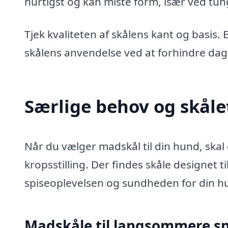
hurtigst og kan miste form, især ved tun
Tjek kvaliteten af skålens kant og basis.
skålens anvendelse ved at forhindre dagl
Særlige behov og skåle
Når du vælger madskål til din hund, skal
kropsstilling. Der findes skåle designet 
spiseoplevelsen og sundheden for din h
Madskåle til langsommere sp