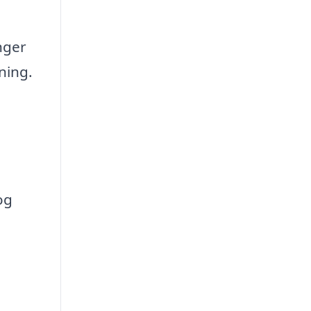
nger
ning.
og