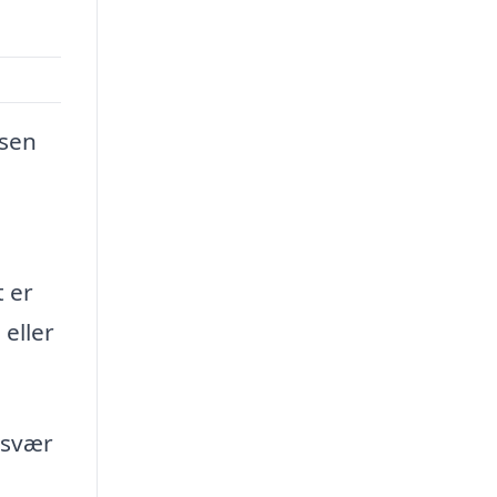
lsen
t er
 eller
esvær