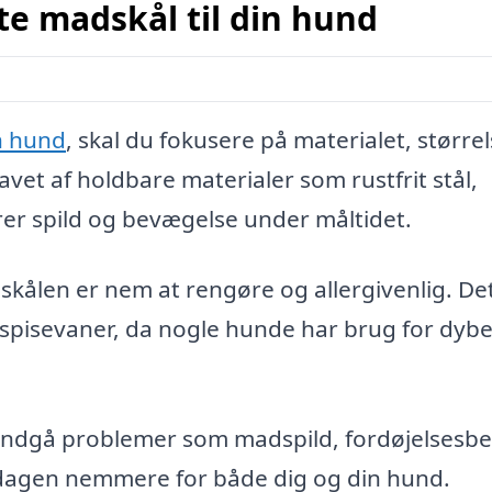
e madskål til din hund
in hund
, skal du fokusere på materialet, større
avet af holdbare materialer som rustfrit stål,
drer spild og bevægelse under måltidet.
skålen er nem at rengøre og allergivenlig. De
 spisevaner, da nogle hunde har brug for dybe
 undgå problemer som madspild, fordøjelsesb
dagen nemmere for både dig og din hund.