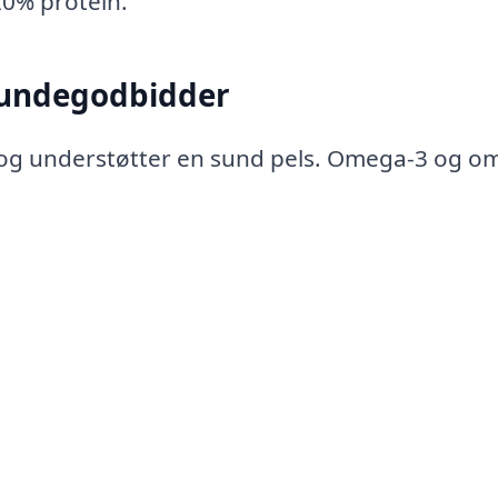
0% protein.
i hundegodbidder
i og understøtter en sund pels. Omega-3 og o