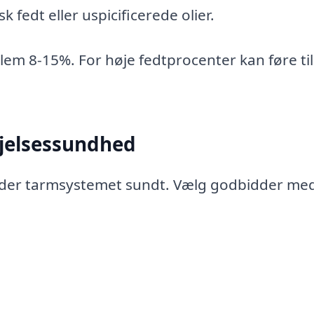
edt eller uspicificerede olier.
em 8-15%. For høje fedtprocenter kan føre til
døjelsessundhed
holder tarmsystemet sundt. Vælg godbidder me