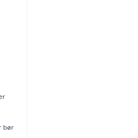
er
r bør