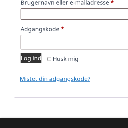
Påkr
Brugernavn eller e-mailadresse
*
Påkrævet
Adgangskode
*
Log ind
Husk mig
Mistet din adgangskode?